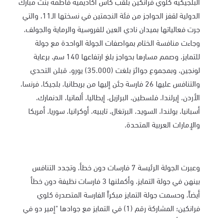
البلجيكية كلوي فرانكين بلقب كأس أكاديمية فاطمة بنت مبارك
الدولية لقفز الحواجز من فئة النجمتين في نسختها الـ11، والتي
جرت فعالياتها بميدان نادي العين للفروسية والرماية والجولف،
وجاءت منافسة الختام بمواصفات الجولة الواحدة مع جولة
للتمايز، وصمم مسارها بحواجز بلغ ارتفاعها 140 سم، برعاية
لونجين، وبمجموع جوائز بلغت (35.000) يورو، قبلن التحدي
والتنافس عليها 26 فارسة جئن إليها من بريطانيا، بلجيكا، فرنسا،
الأردن، إيرلندا، فلسطين، البرازيل، إيطاليا، ألمانيا، الدنمارك،
أسبانيا، بولندا، السويد، البرتغال، تايبيه، أوكرانيا، سوريا، أمريكا
والإمارات العربية المتحدة.
وعبرت الجولة الرئيسة 7 فارسات دون خطأ، وتجدد التنافس
بينهن في جولة التمايز، وأكملنها 3 فارسات نظيفة دون خطأ
أيضاً، وحسمت جولة التمايز مبكراً الفارسة المتصدرة كلوي
فرانكين؛ المشاركة رقم (1) في التمايز مع جوادها "إمير دو في