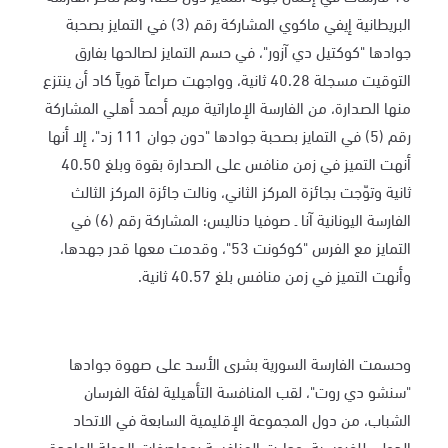
البريطانية إيفي ماكوي المشاركة رقم (3) في التمايز بصحبة
جوادها "كوكتيل دي آزور"، في حسم التمايز لصالحها بفارق
التوقيت مسجلة 40.28 ثانية، وواجهت صراعاً قوياً كاد أن ينتزع
منها الصدارة، من الفارسة الإماراتية مريم أحمد أهلي المشاركة
رقم (5) في التمايز بصحبة جوادها "دون جوان 111 زد"، إلا أنها
أنهت التميز في زمن منافس على الصدارة بقوة وبلغ 40.50
ثانية وتوّجت بجائزة المركز الثاني، ونالت جائزة المركز الثالث
الفارسة اليونانية آنا ـ صوفيا دناليس؛ المشاركة رقم (6) في
التمايز مع الفرس "كوكونت 53"، وقدمت معها قدر جهدها،
وأنهت التميز في زمن منافس بلغ 40.57 ثانية.
وحسمت الفارسة السورية بشرى الأسد على صهوة جوادها
"سنشو دي روت"، لقب المنافسة التأهيلية لفئة الفرسان
الشباب، من دول المجموعة الإقليمية السابعة في الاتحاد
الدولي للفروسية، وجاءت المنافسة بمواصفات الجولة الواحدة