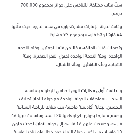
ستّ فئات مختلفة، للتنافس على جوائز بمجموع 700,000
درهم.
وكانت لدولة الإمارات مشاركة بارزة في هذه الدورة، حيث مثّلها
44 فارسًا و53 فارسة بمجموع 97 مشاركًا.
وتضمنت فئات المنافسة كلاً من فئة النجمتين، وفئة النجمة
الواحدة، وفئة النجمة الواحدة لخيول القفز الصغيرة، وفئة
الشباب، وفئة الناشئين، وفئة الأشبال.
وانطلقت أولى فعاليات اليوم الختامي للبطولة بمنافسة
السيدات بمواصفات الجولة الواحدة مع جولة للتمايز تصنيف
النجمتين، برعاية أكاديمية فاطمة بنت مبارك للرياضة النسائية،
وصمم مسارها بحواجز بلغ ارتفاعها 120 سم، وتنافست فيها 46
فارسة، وصعدت منهن 16 فارسة إلى جولة التمايز، نجحت منهن
10 فارسات في إكمال جولة التمايز دون خطأ، ولم تتأخر الفارسة