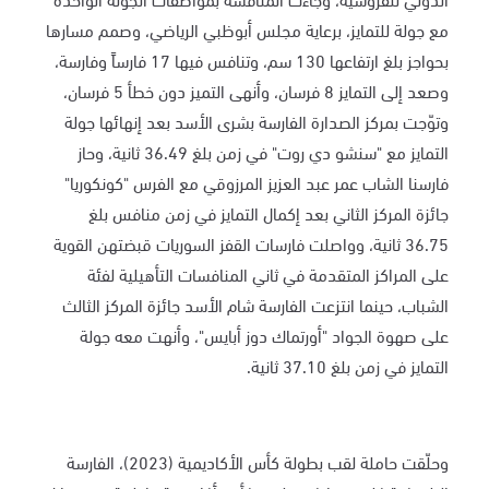
مع جولة للتمايز، برعاية مجلس أبوظبي الرياضي، وصمم مسارها
بحواجز بلغ ارتفاعها 130 سم، وتنافس فيها 17 فارساً وفارسة،
وصعد إلى التمايز 8 فرسان، وأنهى التميز دون خطأ 5 فرسان،
وتوّجت بمركز الصدارة الفارسة بشرى الأسد بعد إنهائها جولة
التمايز مع "سنشو دي روت" في زمن بلغ 36.49 ثانية، وحاز
فارسنا الشاب عمر عبد العزيز المرزوقي مع الفرس "كونكوريا"
جائزة المركز الثاني بعد إكمال التمايز في زمن منافس بلغ
36.75 ثانية، وواصلت فارسات القفز السوريات قبضتهن القوية
على المراكز المتقدمة في ثاني المنافسات التأهيلية لفئة
الشباب، حينما انتزعت الفارسة شام الأسد جائزة المركز الثالث
على صهوة الجواد "أورتماك دوز أبايس"، وأنهت معه جولة
التمايز في زمن بلغ 37.10 ثانية.
وحلّقت حاملة لقب بطولة كأس الأكاديمية (2023)، الفارسة