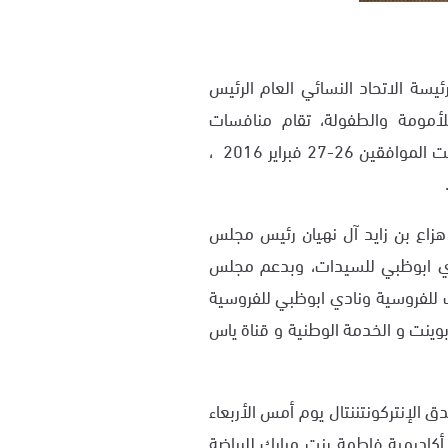
يسة الاتحاد النسائي العام الرئيس
لأمومة والطفولة، تقام منافسات
اكاديمية فاطمة بنت مبارك لقفز الحواجز يومي الجمعة و السبت الموافقين 26-27 فبراير 2016 ،
زاع بن زايد آل نهيان رئيس مجلس
نادي ابوظبي للسيدات، وبدعم مجلس
ات للفروسية ونادي ابوظبي للفروسية
ينت و الخدمة الوطنية و قناة ياس
 الإنتركونتننتال يوم أمس الأربعاء
علي ممثلة أكاديمية فاطمة بنت مبارك للرياضة