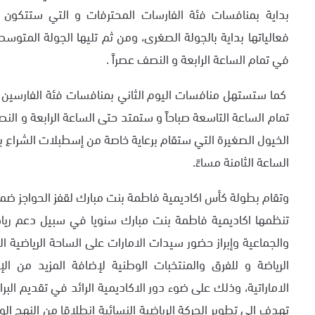
بداية بمنافسات فئة الفارسات المحترفات و التي ستتكو
فعالياتها بداية بالجولة الصغرى، ومن ثم تليها الجولة المتوسطة
في تمام الساعة الرابعة و النصف عصراً .
كما ستستهل منافسات اليوم الثاني بمنافسات فئة الفارسين 
تمام الساعة التاسعة صباحاً و ستمتد حتى الساعة الرابعة و ال
الخيول الصغيرة التي ستقام برعاية خاصة من إسطبلات الشراع بد
الساعة الثامنة مساءً.
وتقام بطولة كأس اكاديمية فاطمة بنت مبارك لقفز الحواجز ضمن
تنظمها اكاديمية فاطمة بنت مبارك سنويا في سبيل دعم رياضة
والجماعية وإبراز حضور سيدات الامارات على الساحة الرياضية 
الرياضة و للفرق والمنتخبات الوطنية لإضافة المزيد من الإ
الاماراتية، وذلك على ضوء دور الاكاديمية الرائد في تقديم البرا
تهدف إلى تطوير الحركة الرياضية النسائية انطلاقا من النهج ال