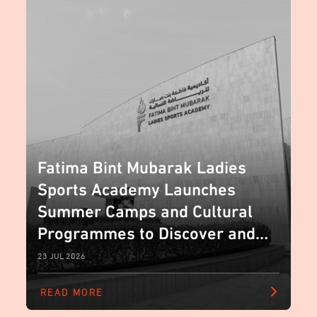
Fatima Bint Mubarak Ladies
Sports Academy Launches
Summer Camps and Cultural
Programmes to Discover and
Empower Emerging Talent
23 JUL 2026
READ MORE