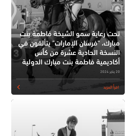
تحت رعاية سمو الشيخة فاطمة بنت
مبارك، "فرسان الإمارات" يتألقون في
النسخة الحادية عشرة من كأس
أكاديمية فاطمة بنت مبارك الدولية
لقفز الحواجز
20 يناير 2024
اقرأ المزيد