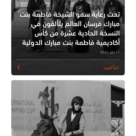
تحت رعاية سمو الشيخة فاطمة بنت
مبارك فرسان العالم يتألقون في
النسخة الحادية عشرة من كأس
أكاديمية فاطمة بنت مبارك الدولية
لقفز الحواجز
21 يناير 2024
اقرأ المزيد