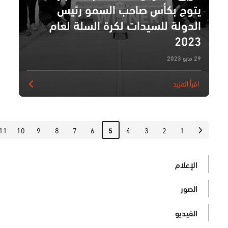
يتوج بكأس صاحب السمو رئيس
الدولة للسيدات لكرة السلة لعام
2023
29 مايو 2023
اقرأ المزيد
11
10
9
8
7
6
4
3
2
1
5
الإعلام
الصور
الفيديو