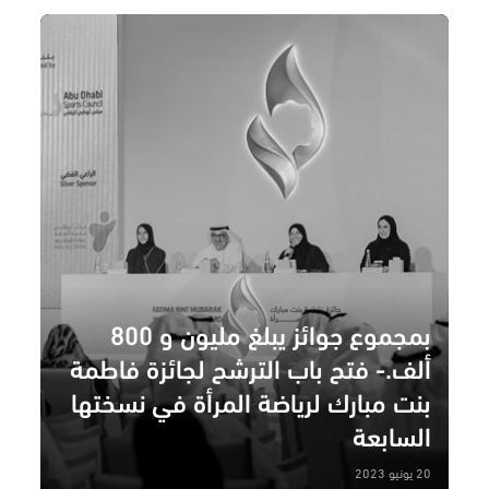
بمجموع جوائز يبلغ مليون و 800
ألف.‎- فتح باب الترشح لجائزة فاطمة
بنت مبارك لرياضة المرأة في نسختها
السابعة
20 يونيو 2023